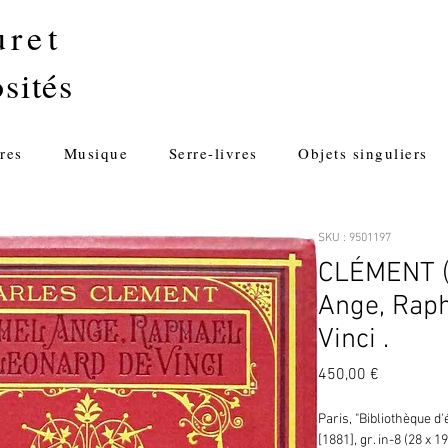
uret
sités
res
Musique
Serre-livres
Objets singuliers
SKU : 9501197
CLÉMENT (C
Ange, Raph
Vinci .
Prix
450,00 €
Paris, "Bibliothèque d'é
[1881], gr. in-8 (28 x 