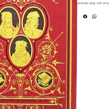
premier plat, noir et o
ovale à fond noir, avec
équerre, compas) et du
deux autres médaillons
d'arabesques. Au secon
rosace centrale aux ini
décoratifs et médaillo
dessinateur (té, compas
relieur), (4)-470-(2) pp
illustrée de 167 dessi
hors-texte. Cet ouvrag
grands génies de la Re
son auteur (1821-1887) 
Lévy en 1861, au forma
celui-ci, alors frappé 
Lévy pour pouvoir publ
l'ouvrage en 1866 puis
Italie avant le XVIe si
historiques et bibliogr
ouvrage ont été salué 
Signalons une très lon