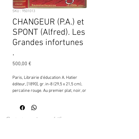
SKU : 9501013
CHANGEUR (P.A.) et
SPONT (Alfred). Les
Grandes infortunes
.
Prix
500,00 €
Paris, Librairie d'éducation A. Hatier 
éditeur, [1890], gr. in-8 (29,5 x 21,5 cm), 
percaline rouge. Au premier plat, noir, or 
et argent, Christophe Colomb est 
ramené en Espagne, enchaîné sur le 
pont de son navire (ill. p. 163), au loin 
soleil rayonnant. Au second plat, 
Contactez moi pour vérifier
encadrement de motifs décoratifs, 
la disponibilité de ce produit
caissons dorés au dos, tr. dorées 
en me communiquant la référence
(Lachtchiver, graveur), VII-(1)-358-(2) pp. 