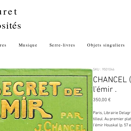
uret
sités
res
Musique
Serre-livres
Objets singuliers
SKU : 9501046
CHANCEL (J
l'émir .
Prix
350,00 €
Paris, Librairie Delagr
tilleul. Au premier plat
l'émir Houskal (p. 57 et 