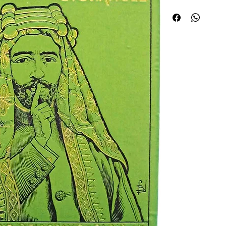
(voile blanc retenu pa
doigt sur la bouche mim
secret. Au second plat,
et filet noirs d'encad
pp. ¦Édition originale 
dont 19 hors-texte. Dé
glorieux vainqueurs d
de France en Syrie, do
valeur et les efforts 
dédie en respectueux
destiné à la jeunesse."
Les Enfants aux colon
23/435), Lulu au Maroc
Argentine (1914) et Un
22/415), l'auteur nou
mandat français, aprè
été signalé depuis 19
l'immigration", metta
kabyle, par Catherine
"L'Immigration maghréb
société, dir. Bruno Éti
Maxim Silverman dans