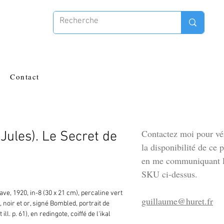
Contact
Contactez moi pour vér
ules). Le Secret de
la disponibilité de ce 
en me communiquant l
SKU ci-dessus.
ave, 1920, in-8 (30 x 21 cm), percaline vert 
guillaume@huret.fr
, noir et or, signé Bombled, portrait de 
ill. p. 61), en redingote, coiffé de l'ikal 