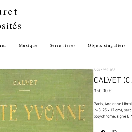
uret
sités
res
Musique
Serre-livres
Objets singuliers
SKU : 9501038
CALVET (C.)
Prix
350,00 €
Paris, Ancienne Librair
in-8 (25 x 17 cm), perc
polychrome, signé E. 
chantant une berceuse 
tranquille (pp. 14-15),