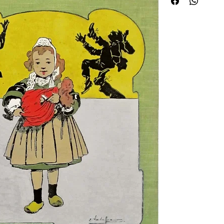
Thérèse levant les bras
coup de pied d'Yves au 
orné de caissons dorés,
¦Édition originale illu
Émile Bayard (fils) (1
enfants à plat histori
éducateurs, enseignan
constaté à de multipl
avons décrits dans nos 
pour nous arrêter un p
librairie Jouvet, C. Ca
prénom. Professeur agr
écrit en 1891 des manu
Mingam, directeur d'éc
France raisonnée à l'é
d'un résumé jusqu'à n
révision du cours élé
seront réédités plusieu
seul Calvet.Calvet sem
république », un profe
républicaine de lhistoi