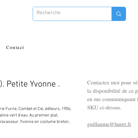
Contact
Contactez moi pour vér
. Petite Yvonne .
la disponibilité de ce 
en me communiquant l
SKU ci-dessus.
ie Furne, Combet et Cie, éditeurs, 1904, 
aline vert d'eau. Au premier plat, 
Vavasseur, Yvonne en costume breton, 
guillaume@huret.fr
à sa poupée pour la faire se tenir 
 à l'arrière-plan, en ombres chinoises, 