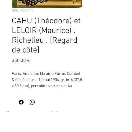
SKU : 9501110
CAHU (Théodore) et
LELOIR (Maurice) .
Richelieu . [Regard
de côté]
Prix
350,00 €
Paris, Ancienne librairie Furne, Combet 
& Cie, éditeurs, 10 mai 1904, gr. in-4 (37,5 
x 30,5 cm), percaline vert sapin. Au 
premier plat polychrome, Richelieu en 
armure (regard à gauche), couvert de 
son manteau rouge, tenant une épée, 
debout devant une carte de France (dont 
Contactez moi pour vérifier
il a contribué à fixer les frontières), la 
la disponibilité de ce produit
couronne posée sur un coussin 
en me communiquant la référence
fleurdelisé, son blason sous son nom. 