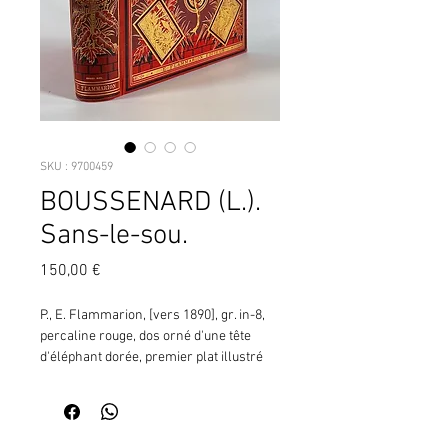
SKU : 9700459
BOUSSENARD (L.).
Sans-le-sou.
Prix
150,00 €
P., E. Flammarion, [vers 1890], gr. in-8, 
percaline rouge, dos orné d'une tête 
d'éléphant dorée, premier plat illustré 
en or et noir du titre dans un médaillon 
central entouré d'animaux, tr. dorées  
(rel. de l'éd.,  Engel,  Souze), 376 pp. 
(H26) ¦Ouvrage illustré de nombreuses 
Contactez moi pour vérifier