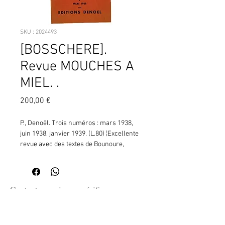
SKU : 2024493
[BOSSCHERE].
Revue MOUCHES A
MIEL. .
Prix
200,00 €
P., Denoël. Trois numéros : mars 1938, 
juin 1938, janvier 1939. (L.80) ¦Excellente 
revue avec des textes de Bounoure, 
Bousquet, Fargue, J. Grenier, Jacob, etc.  
Tout ce qui est paru de cette revue créée 
par l'écrivain belge Jean de Bosschère 
(1878-1953).+ Sans le numéro sans 
Contactez moi pour vérifier
numérotation paru en décembre 1937 
la disponibilité de ce produit
aux Presses du  Hibou.
en me communiquant la référence