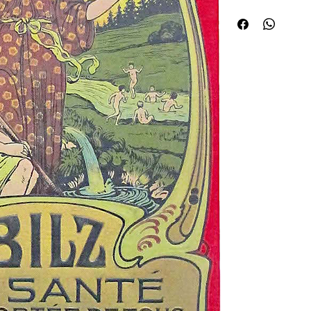
de fruits d'une main, l
tenant un bâton, au se
groupe d'enfants s'éba
sapins sur fond de sol
un décor Art Nouveau, 
entre deux nénup hars
plat, décor polychrome
crachant de l'eau), tr.
pp. ¦Traité et aide-mé
naturelles. Traduit de 
annoncées), des planc
modèles démontables 
pages de garde. Avec u
indispensable à Bilz, M
vol. III porte les men
d'honneur, médailles 
du jury". Deuxième édi
historié. La page de ti
vendus" (de l'édition a
et présentations depuis
best-sellers de l'éditi
première édition frança