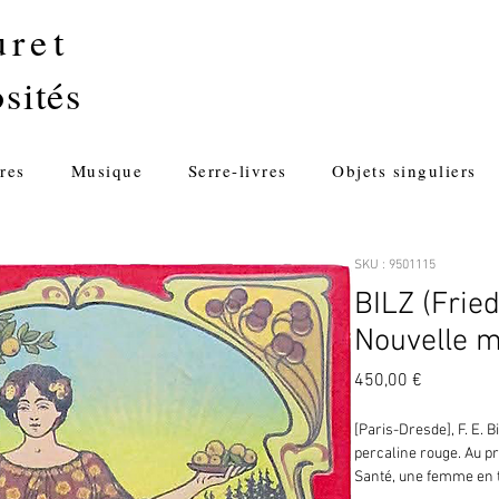
uret
sités
res
Musique
Serre-livres
Objets singuliers
SKU : 9501115
BILZ (Frie
Nouvelle m
Prix
450,00 €
[Paris-Dresde], F. E. Bil
percaline rouge. Au pr
Santé, une femme en t