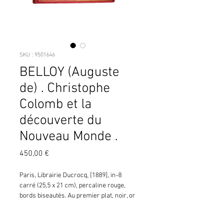
SKU : 9501646
BELLOY (Auguste
de) . Christophe
Colomb et la
découverte du
Nouveau Monde .
Prix
450,00 €
Paris, Librairie Ducrocq, [1889], in-8 
carré (25,5 x 21 cm), percaline rouge, 
bords biseautés. Au premier plat, noir, or 
et argent, portrait en pied de Christophe 
Colomb (ill. p. 217). Au second plat, 