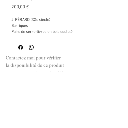
Prix
200,00 €
J. PÉRARD (XXe siècle)
Barriques
Paire de serre-livres en bois sculpté,
décor clouté
Signé
H. 12 cm - L. 12 cm - P. 14 cm
Contactez moi pour vérifier
la disponibilité de ce produit
en me communiquant la référence
SKU ci-dessus.
guillaume@huret.fr