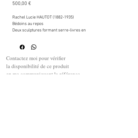
Prix
500,00 €
Rachel Lucie HAUTOT (1882-1935)
Bédoins au repos
Deux sculptures formant serre-livres en
céramique glaçurée
Signé
H. 21 cm - L. 19 cm - 18,7 cm
Contactez moi pour vérifier
la disponibilité de ce produit
en me communiquant la référence
SKU ci-dessus.
guillaume@huret.fr
© 2026 Cabinet de curiosités Huret.