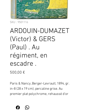
SKU : 9501116
ARDOUIN-DUMAZET
(Victor) & GERS
(Paul) . Au
régiment, en
escadre .
Prix
500,00 €
Paris & Nancy, Berger-Levrault, 1894, gr. 
in-8 (28 x 19 cm), percaline grise. Au 
premier plat polychrome, rehaussé d'or 
et d'argent, manoeuvre de cavalerie (en 
réserve, pp. 118-120), et ensemble de 
navires (cuirassé, p. 197 ; canot, p. 158 ; 