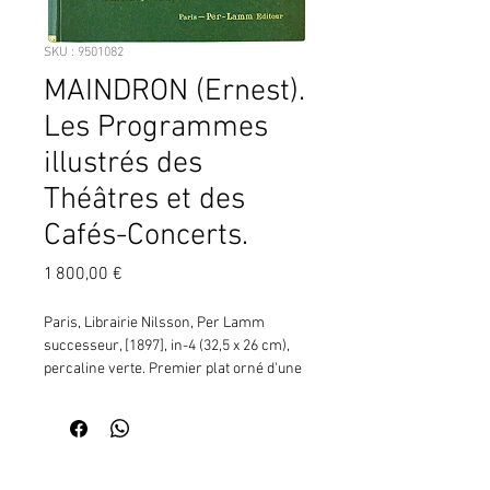
SKU : 9501082
MAINDRON (Ernest).
Les Programmes
illustrés des
Théâtres et des
Cafés-Concerts.
Prix
1 800,00 €
Paris, Librairie Nilsson, Per Lamm
successeur, [1897], in-4 (32,5 x 26 cm),
percaline verte. Premier plat orné d'une
gravure noir et or, d'après la couv. ill. en
coul. par A. GUILLAUME (reproduction
d'une carte d'invitation du Bal des
Quat'z'Arts : quatre danseuses
Contactez moi pour vérifier
légèrement vêtues surgissent d'une