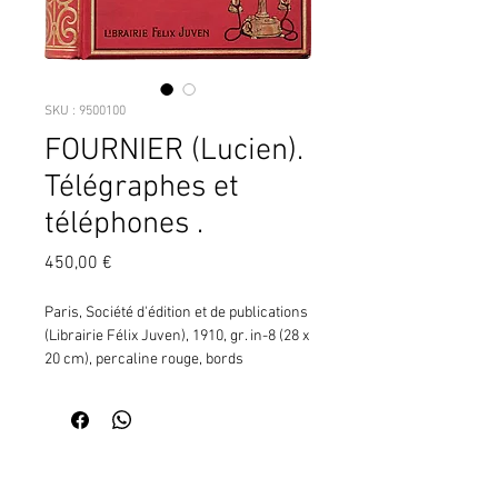
SKU : 9500100
FOURNIER (Lucien).
Télégraphes et
téléphones .
Prix
450,00 €
Paris, Société d'édition et de publications 
(Librairie Félix Juven), 1910, gr. in-8 (28 x 
20 cm), percaline rouge, bords 
biseautés. Titre noir et doré au premier 
plat et deux vignettes noires et dorées 
représentant un poteau télégraphique 
avec ses fils et ses cloches en 
Contactez moi pour vérifier
porcelaine (en haut, d'après la fig. 49 p. 
la disponibilité de ce produit