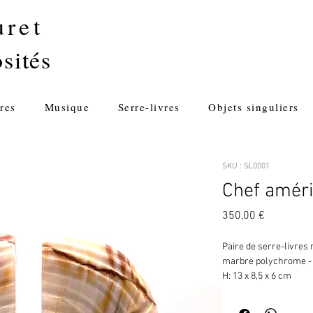
uret
sités
res
Musique
Serre-livres
Objets singuliers
SKU : SL0001
Chef amér
Prix
350,00 €
Paire de serre-livres
marbre polychrome -
H: 13 x 8,5 x 6 cm