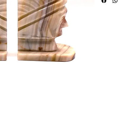
 de curiosités Huret.